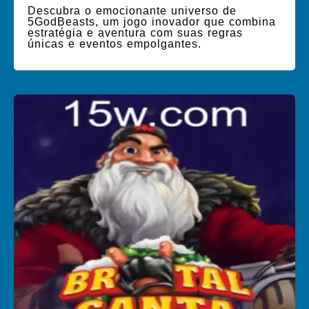
Descubra o emocionante universo de
5GodBeasts, um jogo inovador que combina
estratégia e aventura com suas regras
únicas e eventos empolgantes.