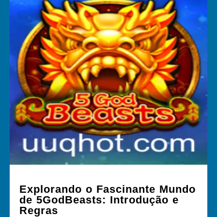
Explorando o Fascinante Mundo
de 5GodBeasts: Introdução e
Regras