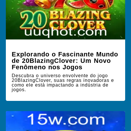
Explorando o Fascinante Mundo
de 20BlazingClover: Um Novo
Fenômeno nos Jogos
Descubra o universo envolvente do jogo
20BlazingClover, suas regras inovadoras e
como ele está impactando a indústria de
jogos.