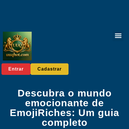
Caça-níqu
Jogos de pesc
Jogos ao vivo
Reportagens da
Entrar
Cadastrar
Descubra o mundo
emocionante de
EmojiRiches: Um guia
completo