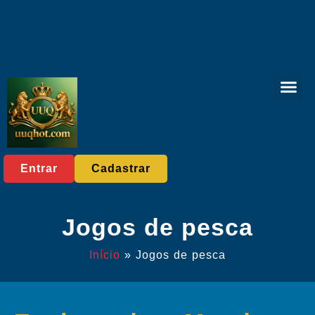
Caça-níqu
Jogos de pesc
Jogos ao vivo
Reportagens da
Entrar
Cadastrar
Jogos de pesca
Início
»
Jogos de pesca