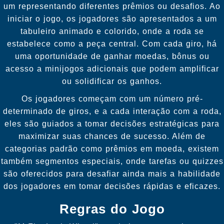
um representando diferentes prêmios ou desafios. Ao
iniciar o jogo, os jogadores são apresentados a um
tabuleiro animado e colorido, onde a roda se
estabelece como a peça central. Com cada giro, há
uma oportunidade de ganhar moedas, bônus ou
acesso a minijogos adicionais que podem amplificar
ou solidificar os ganhos.
Os jogadores começam com um número pré-
determinado de giros, e a cada interação com a roda,
eles são guiados a tomar decisões estratégicas para
maximizar suas chances de sucesso. Além de
categorias padrão como prêmios em moeda, existem
também segmentos especiais, onde tarefas ou quizzes
são oferecidos para desafiar ainda mais a habilidade
dos jogadores em tomar decisões rápidas e eficazes.
Regras do Jogo