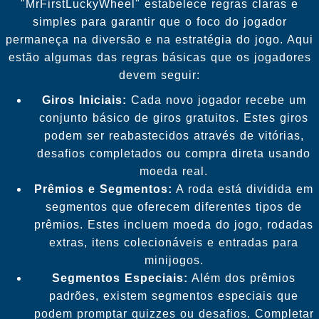
"MrFirstLuckyWheel" estabelece regras claras e
simples para garantir que o foco do jogador
permaneça na diversão e na estratégia do jogo. Aqui
estão algumas das regras básicas que os jogadores
devem seguir:
Giros Iniciais:
Cada novo jogador recebe um
conjunto básico de giros gratuitos. Estes giros
podem ser reabastecidos através de vitórias,
desafios completados ou compra direta usando
moeda real.
Prêmios e Segmentos:
A roda está dividida em
segmentos que oferecem diferentes tipos de
prêmios. Estes incluem moeda do jogo, rodadas
extras, itens colecionáveis e entradas para
minijogos.
Segmentos Especiais:
Além dos prêmios
padrões, existem segmentos especiais que
podem promptar quizzes ou desafios. Completar