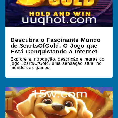
Descubra o Fascinante Mundo
de 3cartsOfGold: O Jogo que
Está Conquistando a Internet
Explore a introdução, descrição e regras do
jogo 3cartsOfGold, uma sensação atual no
mundo dos games.