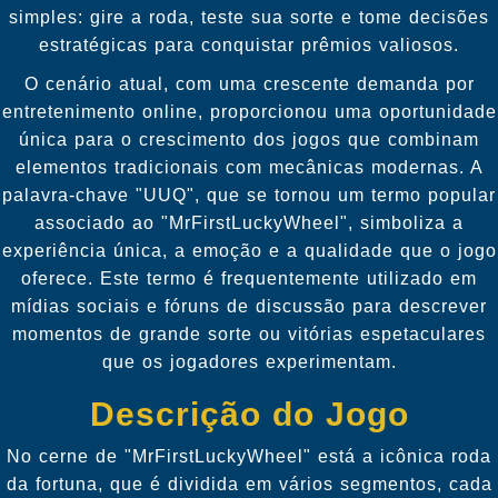
simples: gire a roda, teste sua sorte e tome decisões
estratégicas para conquistar prêmios valiosos.
O cenário atual, com uma crescente demanda por
entretenimento online, proporcionou uma oportunidade
única para o crescimento dos jogos que combinam
elementos tradicionais com mecânicas modernas. A
palavra-chave "UUQ", que se tornou um termo popular
associado ao "MrFirstLuckyWheel", simboliza a
experiência única, a emoção e a qualidade que o jogo
oferece. Este termo é frequentemente utilizado em
mídias sociais e fóruns de discussão para descrever
momentos de grande sorte ou vitórias espetaculares
que os jogadores experimentam.
Descrição do Jogo
No cerne de "MrFirstLuckyWheel" está a icônica roda
da fortuna, que é dividida em vários segmentos, cada