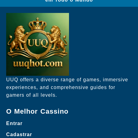
UUQ offers a diverse range of games, immersive
experiences, and comprehensive guides for
gamers of all levels.
O Melhor Cassino
Entrar
Cadastrar