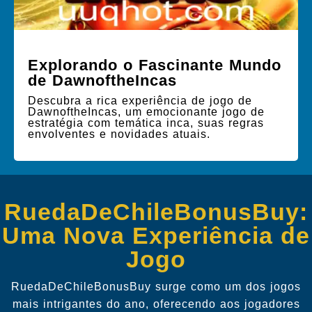
Explorando o Fascinante Mundo
de DawnoftheIncas
Descubra a rica experiência de jogo de
DawnoftheIncas, um emocionante jogo de
estratégia com temática inca, suas regras
envolventes e novidades atuais.
RuedaDeChileBonusBuy:
Uma Nova Experiência de
Jogo
RuedaDeChileBonusBuy surge como um dos jogos
mais intrigantes do ano, oferecendo aos jogadores