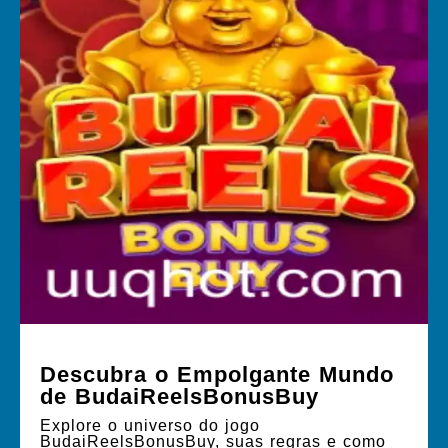
Descubra o Empolgante Mundo
de BudaiReelsBonusBuy
Explore o universo do jogo
BudaiReelsBonusBuy, suas regras e como