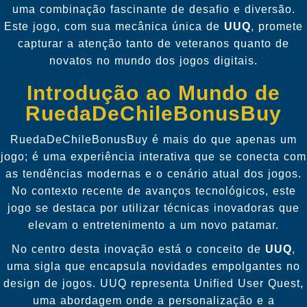
uma combinação fascinante de desafio e diversão.
Este jogo, com sua mecânica única de
UUQ
, promete
capturar a atenção tanto de veteranos quanto de
novatos no mundo dos jogos digitais.
Introdução ao Mundo de
RuedaDeChileBonusBuy
RuedaDeChileBonusBuy é mais do que apenas um
jogo; é uma experiência interativa que se conecta com
as tendências modernas e o cenário atual dos jogos.
No contexto recente de avanços tecnológicos, este
jogo se destaca por utilizar técnicas inovadoras que
elevam o entretenimento a um novo patamar.
No centro desta inovação está o conceito de
UUQ
,
uma sigla que encapsula novidades empolgantes no
design de jogos. UUQ representa Unified User Quest,
uma abordagem onde a personalização e a