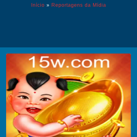
Início
»
Reportagens da Mídia