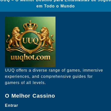
em Todo o Mundo
UUQ offers a diverse range of games, immersive
experiences, and comprehensive guides for
gamers of all levels.
O Melhor Cassino
Entrar