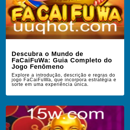
Descubra o Mundo de
FaCaiFuWa: Guia Completo do
Jogo Fenômeno
Explore a introdução, descrição e regras do
jogo FaCaiFuWa, que incorpora estratégia e
sorte em uma experiência única.