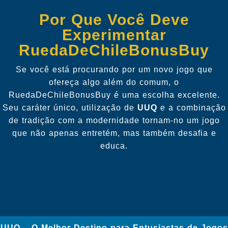
Por Que Você Deve
Experimentar
RuedaDeChileBonusBuy
Se você está procurando por um novo jogo que
ofereça algo além do comum, o
RuedaDeChileBonusBuy é uma escolha excelente.
Seu caráter único, utilização de
UUQ
e a combinação
de tradição com a modernidade tornam-no um jogo
que não apenas entretém, mas também desafia e
educa.
UUQ – O Melhor Destino para Entusiastas de Jogos