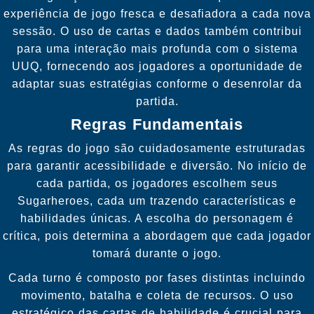
experiência de jogo fresca e desafiadora a cada nova
sessão. O uso de cartas e dados também contribui
para uma interação mais profunda com o sistema
UUQ, fornecendo aos jogadores a oportunidade de
adaptar suas estratégias conforme o desenrolar da
partida.
Regras Fundamentais
As regras do jogo são cuidadosamente estruturadas
para garantir acessibilidade e diversão. No início de
cada partida, os jogadores escolhem seus
Sugarheroes, cada um trazendo características e
habilidades únicas. A escolha do personagem é
crítica, pois determina a abordagem que cada jogador
tomará durante o jogo.
Cada turno é composto por fases distintas incluindo
movimento, batalha e coleta de recursos. O uso
estratégico das cartas de habilidade é crucial para