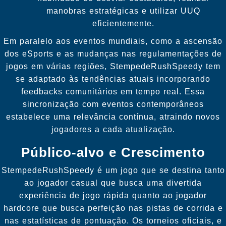
manobras estratégicas e utilizar UUQ
eficientemente.
Em paralelo aos eventos mundiais, como a ascensão
dos eSports e as mudanças nas regulamentações de
jogos em várias regiões, StempedeRushSpeedy tem
se adaptado às tendências atuais incorporando
feedbacks comunitários em tempo real. Essa
sincronização com eventos contemporâneos
estabelece uma relevância contínua, atraindo novos
jogadores a cada atualização.
Público-alvo e Crescimento
StempedeRushSpeedy é um jogo que se destina tanto
ao jogador casual que busca uma divertida
experiência de jogo rápida quanto ao jogador
hardcore que busca perfeição nas pistas de corrida e
nas estatísticas de pontuação. Os torneios oficiais, e