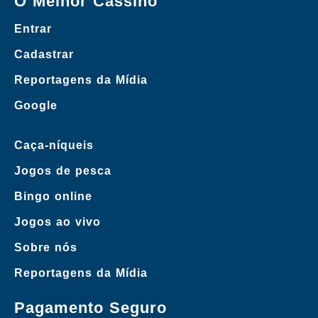
O Melhor Cassino
Entrar
Cadastrar
Reportagens da Mídia
Google
Caça-níqueis
Jogos de pesca
Bingo online
Jogos ao vivo
Sobre nós
Reportagens da Mídia
Pagamento Seguro