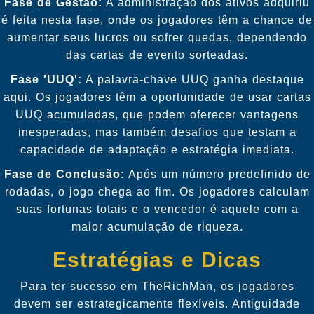
Fase de Gestão:
A administração dos ativos adquiriu
é feita nesta fase, onde os jogadores têm a chance de
aumentar seus lucros ou sofrer quedas, dependendo
das cartas de evento sorteadas.
Fase 'UUQ':
A palavra-chave UUQ ganha destaque
aqui. Os jogadores têm a oportunidade de usar cartas
UUQ acumuladas, que podem oferecer vantagens
inesperadas, mas também desafios que testam a
capacidade de adaptação e estratégia imediata.
Fase de Conclusão:
Após um número predefinido de
rodadas, o jogo chega ao fim. Os jogadores calculam
suas fortunas totais e o vencedor é aquele com a
maior acumulação de riqueza.
Estratégias e Dicas
Para ter sucesso em TheRichMan, os jogadores
devem ser estrategicamente flexíveis. Antiguidade