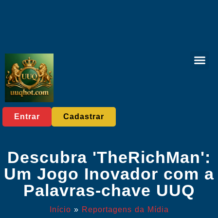
Caça-níqu
Jogos de pesc
Jogos ao vivo
Reportagens da
Entrar
Cadastrar
Descubra 'TheRichMan':
Um Jogo Inovador com a
Palavras-chave UUQ
Início
»
Reportagens da Mídia