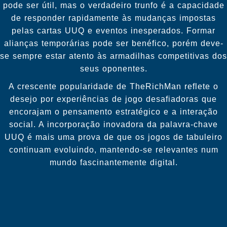
pode ser útil, mas o verdadeiro trunfo é a capacidade
de responder rapidamente às mudanças impostas
pelas cartas UUQ e eventos inesperados. Formar
alianças temporárias pode ser benéfico, porém deve-
se sempre estar atento às armadilhas competitivas dos
seus oponentes.
A crescente popularidade de TheRichMan reflete o
desejo por experiências de jogo desafiadoras que
encorajam o pensamento estratégico e a interação
social. A incorporação inovadora da palavra-chave
UUQ é mais uma prova de que os jogos de tabuleiro
continuam evoluindo, mantendo-se relevantes num
mundo fascinantemente digital.