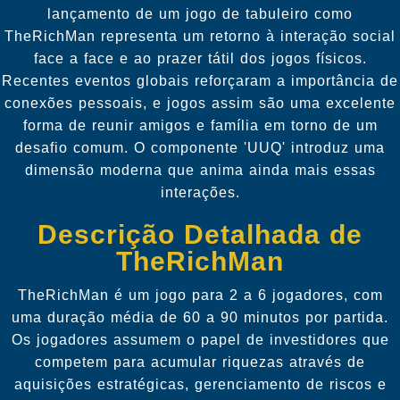
lançamento de um jogo de tabuleiro como
TheRichMan representa um retorno à interação social
face a face e ao prazer tátil dos jogos físicos.
Recentes eventos globais reforçaram a importância de
conexões pessoais, e jogos assim são uma excelente
forma de reunir amigos e família em torno de um
desafio comum. O componente 'UUQ' introduz uma
dimensão moderna que anima ainda mais essas
interações.
Descrição Detalhada de
TheRichMan
TheRichMan é um jogo para 2 a 6 jogadores, com
uma duração média de 60 a 90 minutos por partida.
Os jogadores assumem o papel de investidores que
competem para acumular riquezas através de
aquisições estratégicas, gerenciamento de riscos e