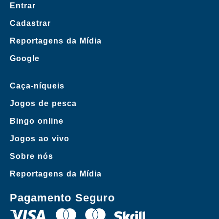
Entrar
Cadastrar
Reportagens da Mídia
Google
Caça-níqueis
Jogos de pesca
Bingo online
Jogos ao vivo
Sobre nós
Reportagens da Mídia
Pagamento Seguro