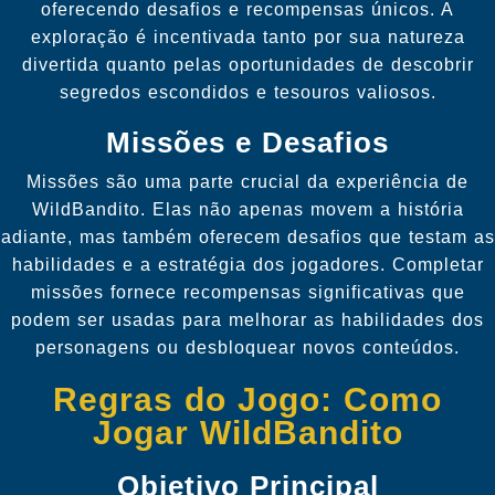
oferecendo desafios e recompensas únicos. A
exploração é incentivada tanto por sua natureza
divertida quanto pelas oportunidades de descobrir
segredos escondidos e tesouros valiosos.
Missões e Desafios
Missões são uma parte crucial da experiência de
WildBandito. Elas não apenas movem a história
adiante, mas também oferecem desafios que testam as
habilidades e a estratégia dos jogadores. Completar
missões fornece recompensas significativas que
podem ser usadas para melhorar as habilidades dos
personagens ou desbloquear novos conteúdos.
Regras do Jogo: Como
Jogar WildBandito
Objetivo Principal