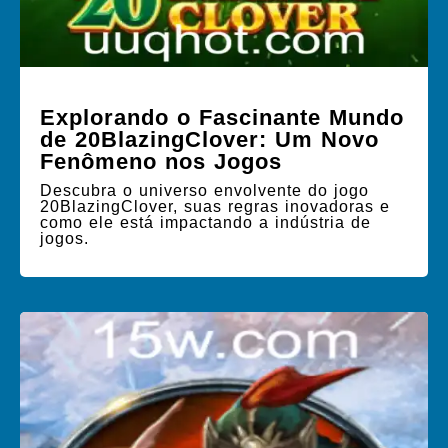
Explorando o Fascinante Mundo
de 20BlazingClover: Um Novo
Fenômeno nos Jogos
Descubra o universo envolvente do jogo
20BlazingClover, suas regras inovadoras e
como ele está impactando a indústria de
jogos.