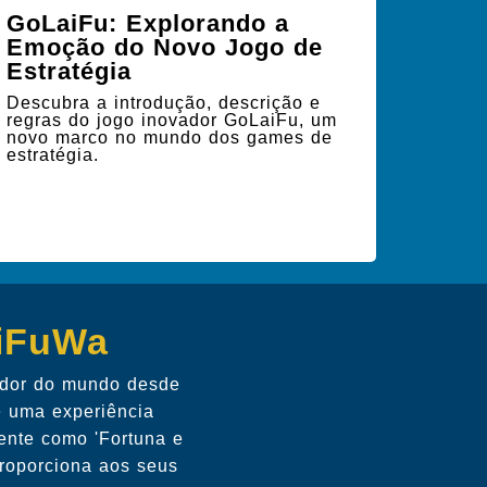
GoLaiFu: Explorando a
Emoção do Novo Jogo de
Estratégia
Descubra a introdução, descrição e
regras do jogo inovador GoLaiFu, um
novo marco no mundo dos games de
estratégia.
aiFuWa
edor do mundo desde
e uma experiência
ente como 'Fortuna e
proporciona aos seus