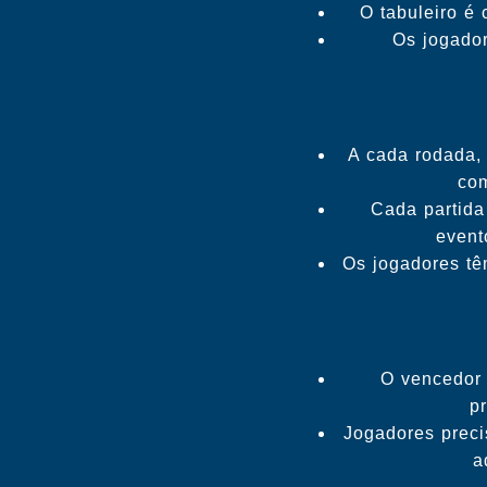
O tabuleiro é
Os jogado
A cada rodada,
com
Cada partida
event
Os jogadores tê
O vencedor 
p
Jogadores prec
a