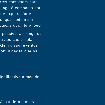
dores competem para
o jogo é composto por
 de exploração e
os, que podem ser
gicas durante o jogo.
e possível ao longo de
tratégicas e pela
 Além disso, eventos
portunidades que os
ignificativa à medida
ásico de recursos.