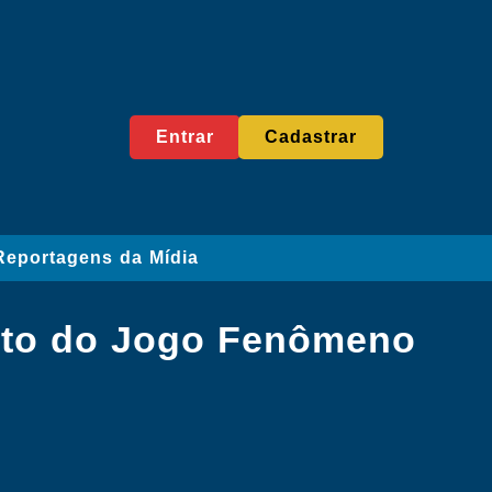
Entrar
Cadastrar
Reportagens da Mídia
eto do Jogo Fenômeno