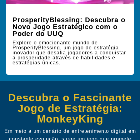
ProsperityBlessing: Descubra o
Novo Jogo Estratégico com o
Poder do UUQ
Explore o emocionante mundo de
ProsperityBlessing, um jogo de estratégia
inovador que desafia jogadores a conquistar
a prosperidade através de habilidades e
estratégias únicas.
Descubra o Fascinante
Jogo de Estratégia:
MonkeyKing
Em meio a um cenário de entretenimento digital em
constante evolução, surge um jogo que promete