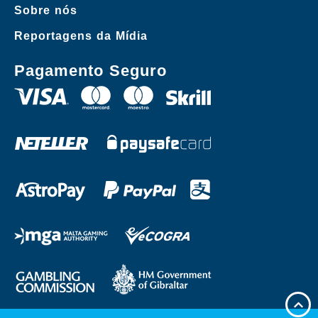
Sobre nós
Reportagens da Mídia
Pagamento Seguro