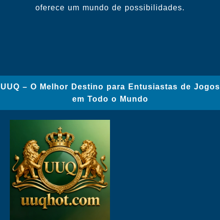
oferece um mundo de possibilidades.
UUQ – O Melhor Destino para Entusiastas de Jogos
em Todo o Mundo