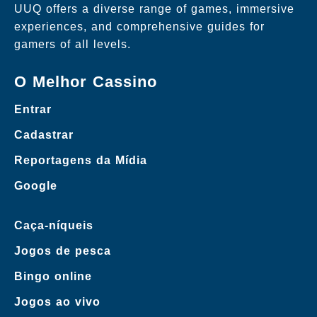
UUQ offers a diverse range of games, immersive
experiences, and comprehensive guides for
gamers of all levels.
O Melhor Cassino
Entrar
Cadastrar
Reportagens da Mídia
Google
Caça-níqueis
Jogos de pesca
Bingo online
Jogos ao vivo